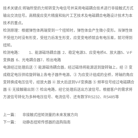
技术关键点:将轴所受的力矩转变为电信号并采用电磁耦合技术进行非接触式方式
输出交流信号。高精度应变片精度和贴片工艺技术及电磁耦合电路设计技术为本
技术的重点。
检测原理：根据弹性体两端受到一个扭矩时，弹性体会产生微小变形。当弹性体
不受扭力时没有形变，受扭力后发生形变，应变变电桥就会有电压差，就可得到
扭矩。
检测电路： 1、能源磁场耦合器 2、稳定电源3、应变电桥4、放大器5、V-F
变换器 6、光电耦合器7、检出电路
电源经过处理后送 ① 能源磁场耦合器，经过磁场将能源送到旋转轴上，经 ② 变
成稳定电压供给旋转轴上各电子器件电源。③ 为应变计组成的全桥，将轴的角应
变转换成电压信号，经放大器 ④ 放大后送到V-F变换器 ⑤ 频率信号经过电磁耦合
器 ⑥ 无接触输出到 ⑦ 检出电路，经它处理后送出方波信号。根据客户的需求将
方波信号转化为多种电压信号、电流信号、还有数字RS232、RS485等
上一篇：
非接触式扭矩测量的未来发展方向
下一篇：
动静态扭矩传感器的选购指南