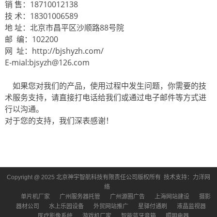
销 售：18710012138
技 术：18301006589
地 址：北京市昌平区沙顺路88号院
邮 编：102200
网 址：http://bjshyzh.com/
E-mial:bjsyzh@126.com
如果您对我们的产品，使用过程中发生问题，你需要的技
术服务支持，请直接打电话给我们或通过电子邮件等方式进
行以沟通。
对于您的支持，我们深表感谢！
Copyright @ 2025 北京神宇智航科技有限责任公司版权所有 技术支持：
力洋网
络
单片机厂家
广州服务器托管
广州源圈广告
上海网站建设
摄影
器材公司
水上乐园设备
外贸网站推广
星驿付通刷
液晶监视器
医疗影像系统
游戏机厂家
智能蓝牙音箱
照明电器